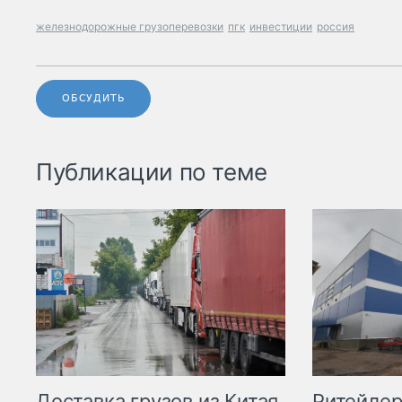
железнодорожные грузоперевозки
пгк
инвестиции
россия
ОБСУДИТЬ
Публикации по теме
Ритейле
Доставка грузов из Китая