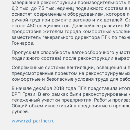
завершения реконструкции производительность п
6,2 тыс. до 7,5 тыс. единиц подвижного состава 
оснастят современным оборудованием, которое 
ручной труд при ремонте вагонов и их деталей. 
около 450 специалистов. Дальнейшее развитие ВР
предоставив жителям города комфортные условия
заместитель генерального директора ПГК по тех
Гончаров.
Пропускная способность вагоносборочного участк
подвижного состава) после реконструкции вырасте
Современные системы вентиляции, освещения и 
предусмотренные проектом на реконструируемых
комфортные и безопасные условия труда для рабо
В начале декабря 2018 года ПГК представила ито
ВРП Грязи. В его рамках были реконструированы
тележечный участки предприятия. Работы произво
Общий объем инвестиций в предприятие в прошло
рублей.
www.rzd-partner.ru