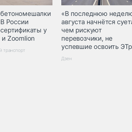
 бетономешалки
«В последнюю недел
 В России
августа начнётся суета
 сертификаты у
чем рискуют
 и Zoomlion
перевозчики, не
успевшие освоить ЭТ
й транспорт
Дзен