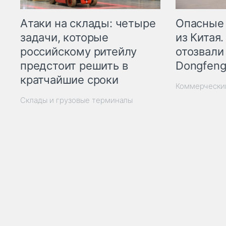
Опасные
Атаки на склады: четыре
из Китая.
задачи, которые
отозвали
российскому ритейлу
Dongfeng
предстоит решить в
кратчайшие сроки
Коммерчески
Склады и грузовые терминалы