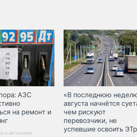
пора: АЗС
«В последнюю недел
ктивно
августа начнётся суета
ься на ремонт и
чем рискуют
инг
перевозчики, не
успевшие освоить ЭТ
ла и автохимия