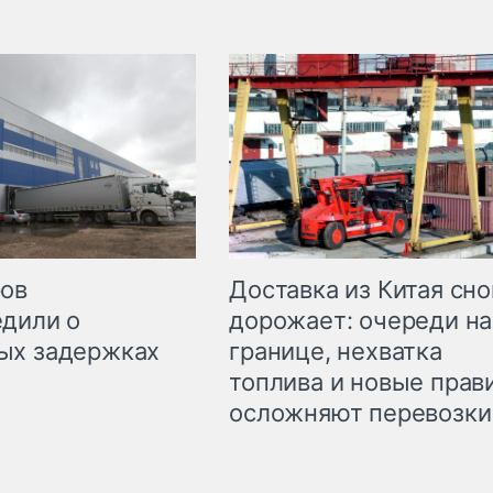
Доставка из Китая сно
ров
дорожает: очереди на
дили о
границе, нехватка
ых задержках
топлива и новые прав
осложняют перевозки