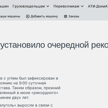
ашин
Грузовладельцам
Перевозчикам
АТИ-Доки
А
Ваши машины
Добавить машину
Заказы
установило очередной рек
в с углем был зафиксирован в
тоянию на 9:00 суточная
става. Таким образом, прежний
овленный в июне «рекордного»
менее двух лет.
уголь» выросли в связи с