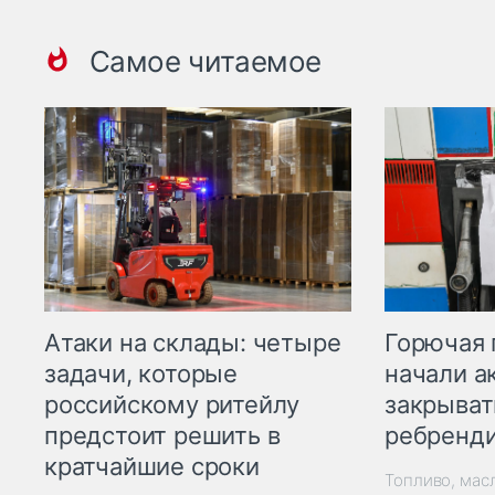
Самое читаемое
Горючая 
Атаки на склады: четыре
начали а
задачи, которые
закрыват
российскому ритейлу
ребренд
предстоит решить в
кратчайшие сроки
Топливо, мас