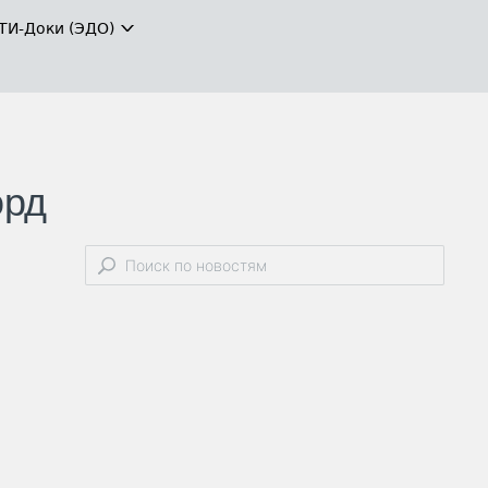
ТИ-Доки (ЭДО)
орд