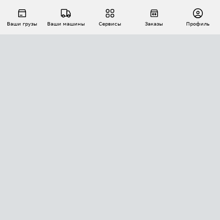
Ваши грузы
Ваши машины
Сервисы
Заказы
Профиль
АВТОМАТИЗАЦИЯ ПЕРЕВОЗОК
Площадки
Заказы
Торги
Тендеры
АТИ-Доки
GPS-мониторинг
АТИ Мессенджер
Цепочки грузов
API ATI.SU
ПОЛЕЗНОЕ
Расчет расстояний
БЕЗОПАСНОСТЬ
Академия ATI.SU
ATI.SU о безопасности
Звезды ATI.SU на вашем сайте
КОНТАКТЫ И ТАРИФЫ
Памятка по проверке контрагентов
Индекс ATI.SU FTL РФ
О системе ATI.SU
Светофор+
Средние ставки
ИНФОРМАЦИЯ
Контактная информация
Страхование