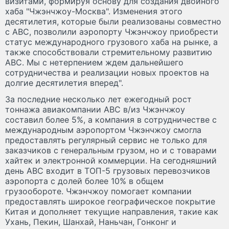
визитами, формируя основу для создания двойного
хаба "Чжэнчжоу-Москва". Изменения этого
десятилетия, которые были реализованы совместно
с АВС, позволили аэропорту Чжэнчжоу приобрести
статус международного грузового хаба на рынке, а
также способствовали стремительному развитию
АВС. Мы с нетерпением ждем дальнейшего
сотрудничества и реализации новых проектов на
долгие десятилетия вперед".
За последние несколько лет ежегодный рост
тоннажа авиакомпании АВС в/из Чжэнчжоу
составил более 5%, а компания в сотрудничестве с
международным аэропортом Чжэнчжоу смогла
предоставлять регулярный сервис не только для
заказчиков с генеральным грузом, но и с товарами
хайтек и электронной коммерции. На сегодняшний
день АВС входит в ТОП-5 грузовых перевозчиков
аэропорта с долей более 10% в общем
грузообороте. Чжэнчжоу помогает компании
предоставлять широкое географическое покрытие
Китая и дополняет текущие направления, такие как
Ухань, Пекин, Шанхай, Наньчан, Гонконг и