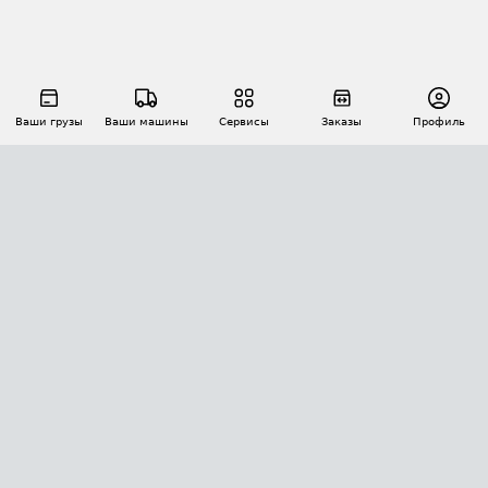
Ваши грузы
Ваши машины
Сервисы
Заказы
Профиль
АВТОМАТИЗАЦИЯ ПЕРЕВОЗОК
Площадки
Заказы
Торги
Тендеры
АТИ-Доки
GPS-мониторинг
АТИ Мессенджер
Цепочки грузов
API ATI.SU
ПОЛЕЗНОЕ
Расчет расстояний
БЕЗОПАСНОСТЬ
Академия ATI.SU
ATI.SU о безопасности
Звезды ATI.SU на вашем сайте
КОНТАКТЫ И ТАРИФЫ