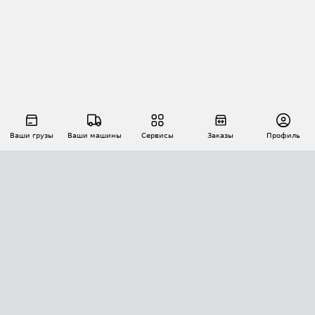
Ваши грузы
Ваши машины
Сервисы
Заказы
Профиль
АВТОМАТИЗАЦИЯ ПЕРЕВОЗОК
Площадки
Заказы
Торги
Тендеры
АТИ-Доки
GPS-мониторинг
АТИ Мессенджер
Цепочки грузов
API ATI.SU
ПОЛЕЗНОЕ