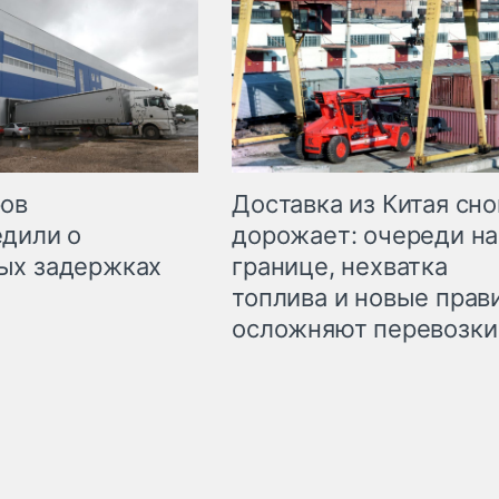
Доставка из Китая сно
ров
дорожает: очереди на
дили о
границе, нехватка
ых задержках
топлива и новые прав
осложняют перевозки