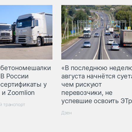
 бетономешалки
«В последнюю недел
 В России
августа начнётся суета
 сертификаты у
чем рискуют
 и Zoomlion
перевозчики, не
успевшие освоить ЭТ
й транспорт
Дзен