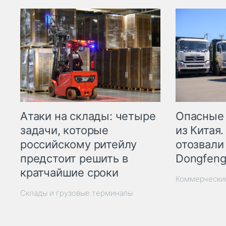
Опасные
Атаки на склады: четыре
из Китая.
задачи, которые
отозвали
российскому ритейлу
Dongfeng
предстоит решить в
кратчайшие сроки
Коммерчески
Склады и грузовые терминалы