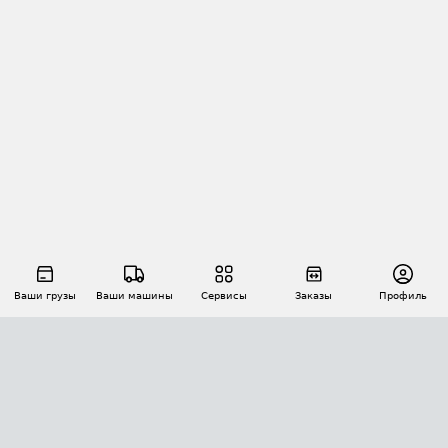
Ваши грузы
Ваши машины
Сервисы
Заказы
Профиль
АВТОМАТИЗАЦИЯ ПЕРЕВОЗОК
Площадки
Заказы
Торги
Тендеры
АТИ-Доки