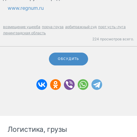
www.regnum.ru
возмещение ущерба
порча груза
арбитражный суд
порт усть-луга
ленинградская область
224 просмотров всего.
ОБСУДИТЬ
Логистика, грузы