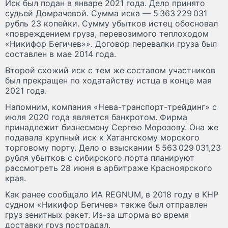
Иск был подан в январе 2021 года. Дело принято
судьей Домрачевой. Сумма иска — 5 363 229 031
рубль 23 копейки. Сумму убытков истец обосновал
«повреждением груза, перевозимого теплоходом
«Никифор Бегичев»». Договор перевалки груза был
составлен в мае 2014 года.
Второй схожий иск с тем же составом участников
был прекращен по ходатайству истца в конце мая
2021 года.
Напомним, компания «Нева-транспорт-трейдинг» с
июля 2020 года является банкротом. Фирма
принадлежит бизнесмену Сергею Морозову. Она же
подавала крупный иск к Хатангскому морского
торговому порту. Дело о взыскании 5 563 029 031,23
рубля убытков с сибирского порта планируют
рассмотреть 28 июня в арбитраже Красноярского
края.
Как ранее сообщало ИА REGNUM, в 2018 году в КНР
судном «Никифор Бегичев» также был отправлен
груз зенитных ракет. Из-за шторма во время
доставки груз пострадал.