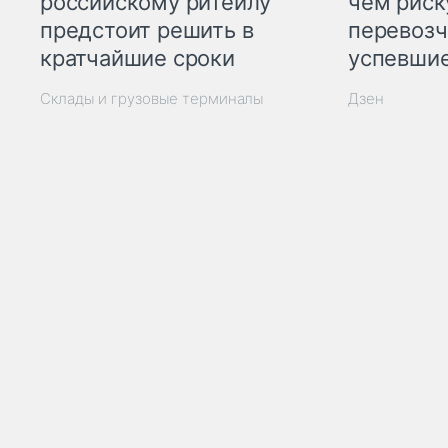
российскому ритейлу
чем рис
предстоит решить в
перевозч
кратчайшие сроки
успевшие
Склады и грузовые терминалы
Дзен