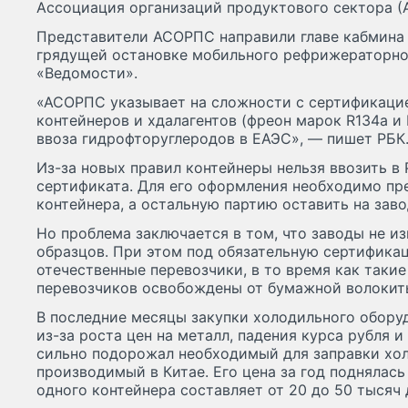
Ассоциация организаций продуктового сектора (
Представители АСОРПС направили главе кабмина 
грядущей остановке мобильного рефрижераторно
«Ведомости».
«АСОРПС указывает на сложности с сертификаци
контейнеров и хдалагентов (фреон марок R134a и 
ввоза гидрофторуглеродов в ЕАЭС», — пишет РБК
Из-за новых правил контейнеры нельзя ввозить в
сертификата. Для его оформления необходимо пр
контейнера, а остальную партию оставить на заво
Но проблема заключается в том, что заводы не и
образцов. При этом под обязательную сертифика
отечественные перевозчики, в то время как таки
перевозчиков освобождены от бумажной волокит
В последние месяцы закупки холодильного обору
из-за роста цен на металл, падения курса рубля 
сильно подорожал необходимый для заправки хол
производимый в Китае. Его цена за год поднялась
одного контейнера составляет от 20 до 50 тысяч 