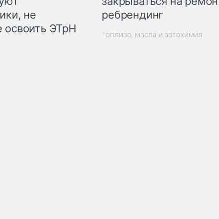
закрываться на ремон
куют
ребрендинг
ики, не
 освоить ЭТрН
Топливо, масла и автохимия