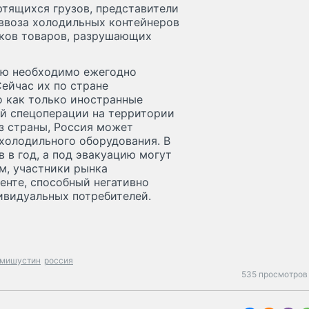
ртящихся грузов, представители
ввоза холодильных контейнеров
сков товаров, разрушающих
сию необходимо ежегодно
ейчас их по стране
о как только иностранные
ой спецоперации на территории
з страны, Россия может
холодильного оборудования. В
 в год, а под эвакуацию могут
м, участники рынка
енте, способный негативно
ивидуальных потребителей.
мишустин
россия
535 просмотров 