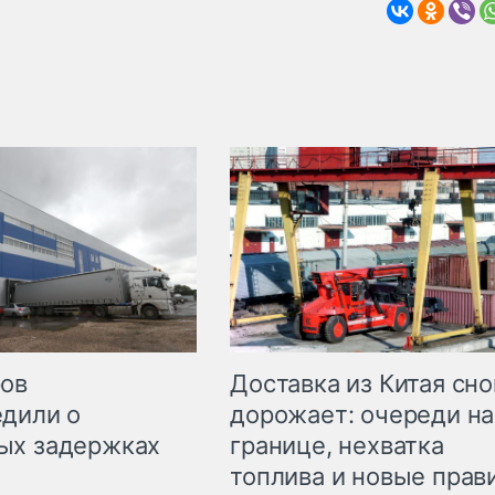
Доставка из Китая сно
ров
дорожает: очереди на
дили о
границе, нехватка
ых задержках
топлива и новые прав