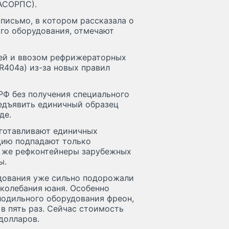
АСОРПС).
письмо, в котором рассказала о
го оборудования, отмечают
ей и ввозом рефрижераторных
R404а) из-за новых правил
.
 РФ без получения специального
едъявить единичный образец
де.
зготавливают единичных
цию подпадают только
е же рефконтейнеры зарубежных
ы.
дования уже сильно подорожали
и колебания юаня. Особенно
одильного оборудования фреон,
 в пять раз. Сейчас стоимость
долларов.