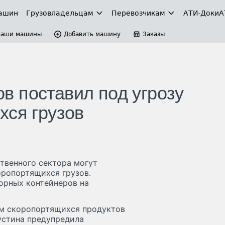
ашин
Грузовладельцам
Перевозчикам
АТИ-Доки
А
Ваши машины
Добавить машину
Заказы
 поставил под угрозу
хся грузов
твенного сектора могут
оропортящихся грузов.
орных контейнеров на
ям скоропортящихся продуктов
устина предупредила