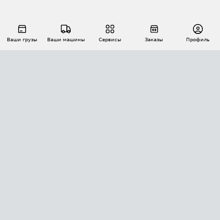
Ваши грузы
Ваши машины
Сервисы
Заказы
Профиль
АВТОМАТИЗАЦИЯ ПЕРЕВОЗОК
Площадки
Заказы
Торги
Тендеры
АТИ-Доки
GPS-мониторинг
АТИ Мессенджер
Цепочки грузов
API ATI.SU
ПОЛЕЗНОЕ
Расчет расстояний
БЕЗОПАСНОСТЬ
Академия ATI.SU
ATI.SU о безопасности
Звезды ATI.SU на вашем сайте
КОНТАКТЫ И ТАРИФЫ
Памятка по проверке контрагентов
Индекс ATI.SU FTL РФ
О системе ATI.SU