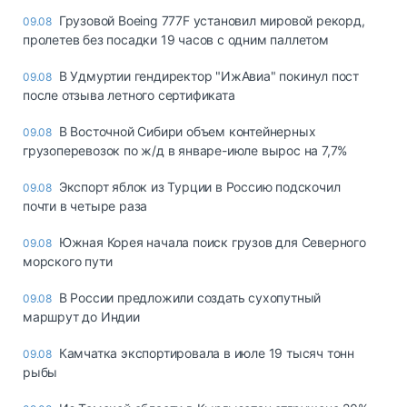
Грузовой Boeing 777F установил мировой рекорд,
09.08
пролетев без посадки 19 часов с одним паллетом
В Удмуртии гендиректор "ИжАвиа" покинул пост
09.08
после отзыва летного сертификата
В Восточной Сибири объем контейнерных
09.08
грузоперевозок по ж/д в январе-июле вырос на 7,7%
Экспорт яблок из Турции в Россию подскочил
09.08
почти в четыре раза
Южная Корея начала поиск грузов для Северного
09.08
морского пути
В России предложили создать сухопутный
09.08
маршрут до Индии
Камчатка экспортировала в июле 19 тысяч тонн
09.08
рыбы