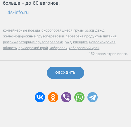
больше – до 60 вагонов.
4s-info.ru
контейнерные поезда
скоропортящиеся грузы
зсжд
двжд
железнодорожные грузоперевозки
перевозка продуктов питания
рефрижераторные грузоперевозки
ржд
клещиха
новосибирская
область
приморский край
хабаровск
хабаровский край
152 просмотров всего.
ОБСУДИТЬ