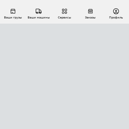
Ваши грузы
Ваши машины
Сервисы
Заказы
Профиль
АВТОМАТИЗАЦИЯ ПЕРЕВОЗОК
Площадки
Заказы
Торги
Тендеры
АТИ-Доки
GPS-мониторинг
АТИ Мессенджер
Цепочки грузов
API ATI.SU
ПОЛЕЗНОЕ
Расчет расстояний
БЕЗОПАСНОСТЬ
Академия ATI.SU
ATI.SU о безопасности
Звезды ATI.SU на вашем сайте
КОНТАКТЫ И ТАРИФЫ
Памятка по проверке контрагентов
Индекс ATI.SU FTL РФ
О системе ATI.SU
Светофор+
Средние ставки
ИНФОРМАЦИЯ