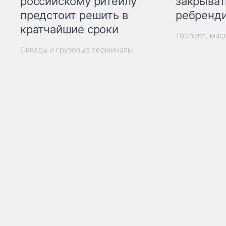
закрыват
российскому ритейлу
ребренд
предстоит решить в
кратчайшие сроки
Топливо, мас
Склады и грузовые терминалы