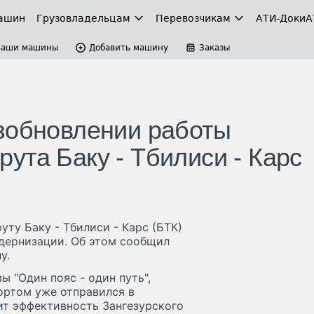
ашин
Грузовладельцам
Перевозчикам
АТИ-Доки
А
Ваши машины
Добавить машину
Заказы
зобновлении работы
ута Баку - Тбилиси - Карс
ту Баку - Тбилиси - Карс (БТК)
одернизации. Об этом сообщил
у.
 "Один пояс - один путь",
ортом уже отправился в
т эффективность Зангезурского