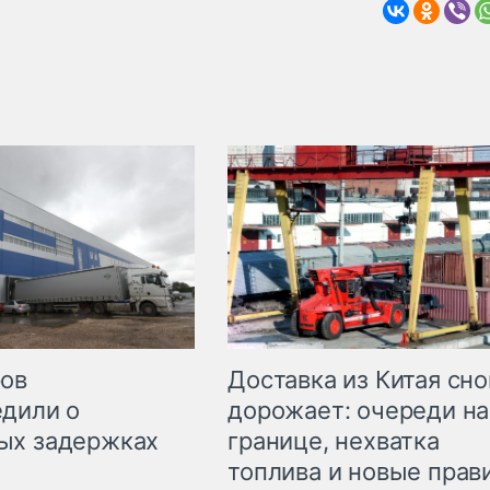
Доставка из Китая сно
ров
дорожает: очереди на
дили о
границе, нехватка
ых задержках
топлива и новые прав