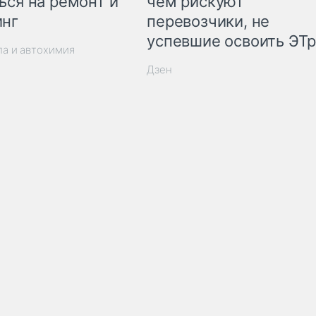
ься на ремонт и
чем рискуют
инг
перевозчики, не
успевшие освоить ЭТ
ла и автохимия
Дзен