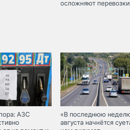
осложняют перевозки
пора: АЗС
«В последнюю недел
ктивно
августа начнётся суета