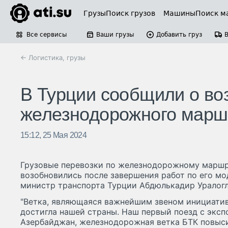
Грузы
Поиск грузов
Машины
Поиск м
Все сервисы
Ваши грузы
Добавить груз
← Логистика, грузы
В Турции сообщили о во
железнодорожного маршр
15:12, 25 Мая 2024
Грузовые перевозки по железнодорожному маршру
возобновились после завершения работ по его м
министр транспорта Турции Абдюлькадир Уралогл
"Ветка, являющаяся важнейшим звеном инициативы
достигла нашей страны. Наш первый поезд с эксп
Азербайджан, железнодорожная ветка БТК повыси