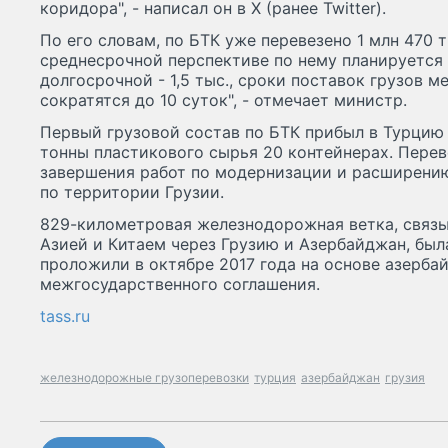
коридора", - написал он в X (ранее Twitter).
По его словам, по БТК уже перевезено 1 млн 470 ты
среднесрочной перспективе по нему планируется п
долгосрочной - 1,5 тыс., сроки поставок грузов 
сократятся до 10 суток", - отмечает министр.
Первый грузовой состав по БТК прибыл в Турцию 
тонны пластикового сырья 20 контейнерах. Пере
завершения работ по модернизации и расширению
по территории Грузии.
829-километровая железнодорожная ветка, связ
Азией и Китаем через Грузию и Азербайджан, была
проложили в октябре 2017 года на основе азерба
межгосударственного соглашения.
tass.ru
железнодорожные грузоперевозки
турция
азербайджан
грузия