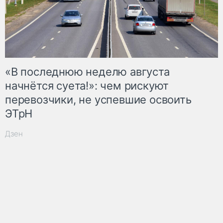
«В последнюю неделю августа
начнётся суета!»: чем рискуют
перевозчики, не успевшие освоить
ЭТрН
Дзен