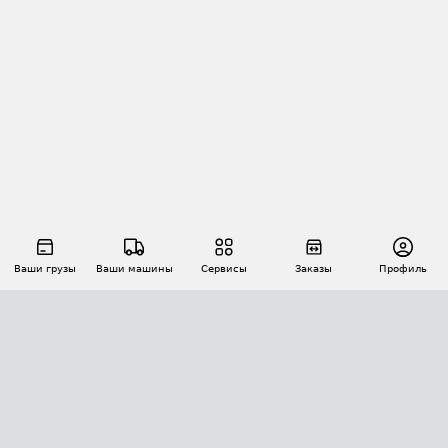
Ваши грузы
Ваши машины
Сервисы
Заказы
Профиль
АВТОМАТИЗАЦИЯ ПЕРЕВОЗОК
Площадки
Заказы
Торги
Тендеры
АТИ-Доки
GPS-мониторинг
АТИ Мессенджер
Цепочки грузов