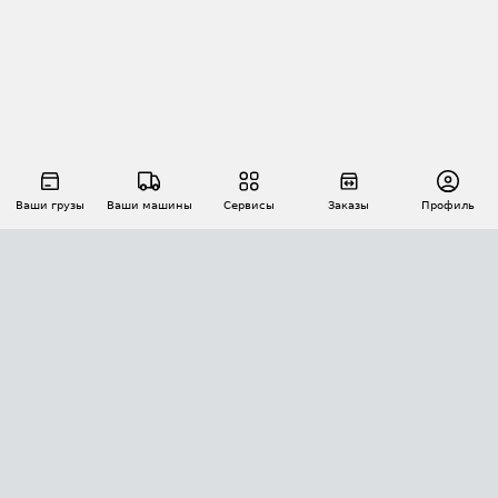
Ваши грузы
Ваши машины
Сервисы
Заказы
Профиль
АВТОМАТИЗАЦИЯ ПЕРЕВОЗОК
Площадки
Заказы
Торги
Тендеры
АТИ-Доки
GPS-мониторинг
АТИ Мессенджер
Цепочки грузов
API ATI.SU
ПОЛЕЗНОЕ