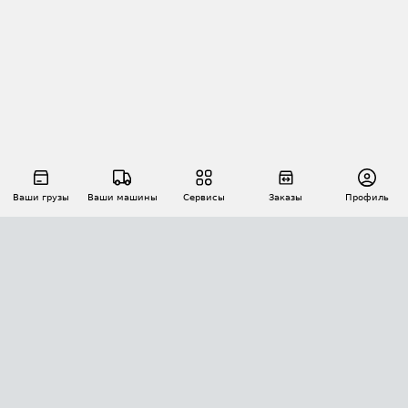
Ваши грузы
Ваши машины
Сервисы
Заказы
Профиль
АВТОМАТИЗАЦИЯ ПЕРЕВОЗОК
Площадки
Заказы
Торги
Тендеры
АТИ-Доки
GPS-мониторинг
АТИ Мессенджер
Цепочки грузов
API ATI.SU