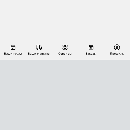
Ваши грузы
Ваши машины
Сервисы
Заказы
Профиль
АВТОМАТИЗАЦИЯ ПЕРЕВОЗОК
Площадки
Заказы
Торги
Тендеры
АТИ-Доки
GPS-мониторинг
АТИ Мессенджер
Цепочки грузов
API ATI.SU
ПОЛЕЗНОЕ