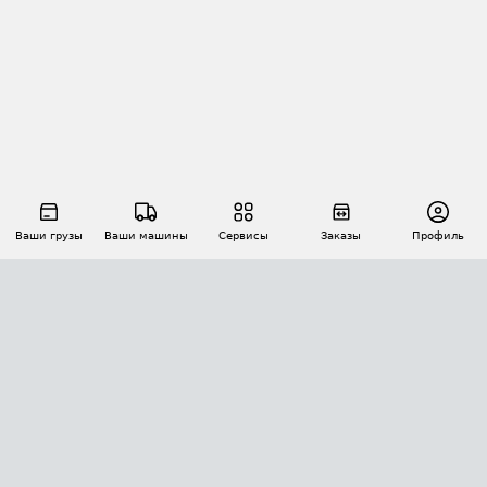
Ваши грузы
Ваши машины
Сервисы
Заказы
Профиль
АВТОМАТИЗАЦИЯ ПЕРЕВОЗОК
Площадки
Заказы
Торги
Тендеры
АТИ-Доки
GPS-мониторинг
АТИ Мессенджер
Цепочки грузов
API ATI.SU