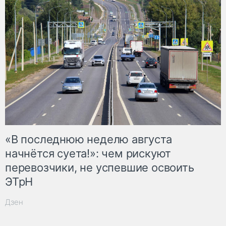
«В последнюю неделю августа
начнётся суета!»: чем рискуют
перевозчики, не успевшие освоить
ЭТрН
Дзен