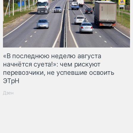
«В последнюю неделю августа
начнётся суета!»: чем рискуют
перевозчики, не успевшие освоить
ЭТрН
Дзен