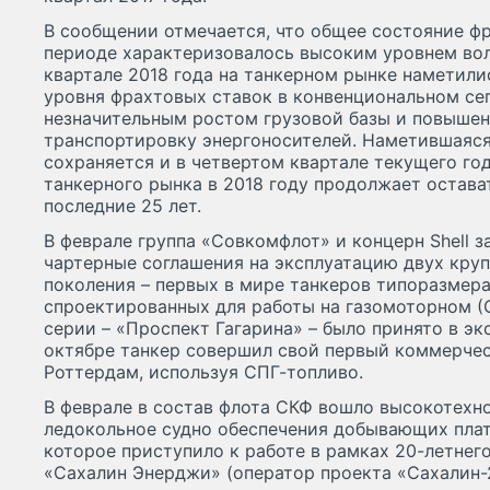
В сообщении отмечается, что общее состояние ф
периоде характеризовалось высоким уровнем вол
квартале 2018 года на танкерном рынке наметили
уровня фрахтовых ставок в конвенциональном сег
незначительным ростом грузовой базы и повыше
транспортировку энергоносителей. Наметившаяся
сохраняется и в четвертом квартале текущего го
танкерного рынка в 2018 году продолжает остава
последние 25 лет.
В феврале группа «Совкомфлот» и концерн Shell 
чартерные соглашения на эксплуатацию двух кру
поколения – первых в мире танкеров типоразмера
спроектированных для работы на газомоторном (С
серии – «Проспект Гагарина» – было принято в эк
октябре танкер совершил свой первый коммерчес
Роттердам, используя СПГ-топливо.
В феврале в состав флота СКФ вошло высокотехн
ледокольное судно обеспечения добывающих пла
которое приступило к работе в рамках 20-летнег
«Сахалин Энерджи» (оператор проекта «Сахалин-2