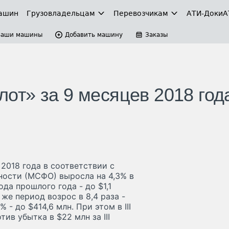
ашин
Грузовладельцам
Перевозчикам
АТИ-Доки
А
Ваши машины
Добавить машину
Заказы
т» за 9 месяцев 2018 год
2018 года в соответствии с
ости (МСФО) выросла на 4,3% в
да прошлого года - до $1,1
же период возрос в 8,4 раза -
 - до $414,6 млн. При этом в III
ив убытка в $22 млн за III