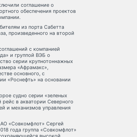
ключили соглашение о
ортного обеспечения проектов
омпании.
ебителям из порта Сабетта
за, произведенного на второй
соглашений с компанией
да» и группой ВЭБ о
ьство серии крупнотоннажных
азмера «Афрамакс»,
стве основного, с
ии «Роснефть» на основании
орое судно серии «зеленых
 рейс в акватории Северного
лей и механизмов управления
ПАО «Совкомфлот» Сергей
 2018 года группа «Совкомфлот»
 сохраняющейся высокой