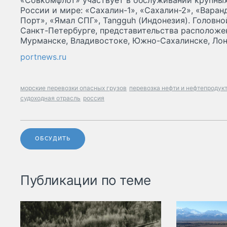
«Совкомфлот» участвует в обслуживании крупных
России и мире: «Сахалин-1», «Сахалин-2», «Вара
Порт», «Ямал СПГ», Tangguh (Индонезия). Головн
Санкт-Петербурге, представительства расположе
Мурманске, Владивостоке, Южно-Сахалинске, Лон
portnews.ru
морские перевозки опасных грузов
перевозка нефти и нефтепродук
судоходная отрасль
россия
ОБСУДИТЬ
Публикации по теме