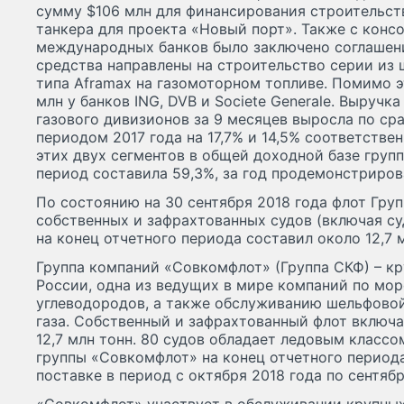
сумму $106 млн для финансирования строительст
танкера для проекта «Новый порт». Также с кон
международных банков было заключено соглашени
средства направлены на строительство серии из
типа Aframax на газомоторном топливе. Помимо э
млн у банков ING, DVB и Societe Generale. Выручк
газового дивизионов за 9 месяцев выросла по ср
периодом 2017 года на 17,7% и 14,5% соответстве
этих двух сегментов в общей доходной базе груп
период составила 59,3%, за год продемонстриров
По состоянию на 30 сентября 2018 года флот Гру
собственных и зафрахтованных судов (включая су
на конец отчетного периода составил около 12,7 м
Группа компаний «Совкомфлот» (Группа СКФ) – к
России, одна из ведущих в мире компаний по мо
углеводородов, а также обслуживанию шельфовой
газа. Собственный и зафрахтованный флот включ
12,7 млн тонн. 80 судов обладает ледовым класс
группы «Совкомфлот» на конец отчетного период
поставке в период с октября 2018 года по сентябр