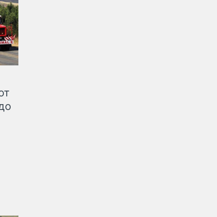
от
до