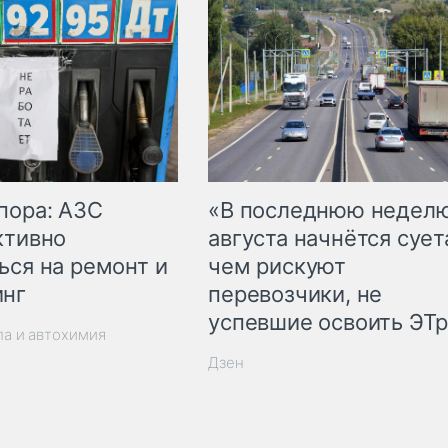
пора: АЗС
«В последнюю недел
ктивно
августа начнётся суета
ься на ремонт и
чем рискуют
инг
перевозчики, не
успевшие освоить ЭТ
ла и автохимия
Дзен