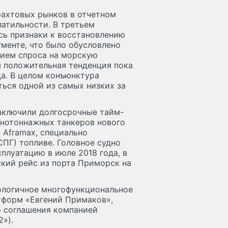
рахтовых рынков в отчетном
атильности. В третьем
сь признаки к восстановлению
менте, что было обусловлено
нием спроса на морскую
 положительная тенденция пока
да. В целом конъюнктура
ться одной из самых низких за
заключили долгосрочные тайм-
пнотоннажных танкеров нового
 Aframax, специально
ПГ) топливе. Головное судно
сплуатацию в июле 2018 года, в
кий рейс из порта Приморск на
ологичное многофункциональное
тформ «Евгений Примаков»,
о соглашения компанией
»).