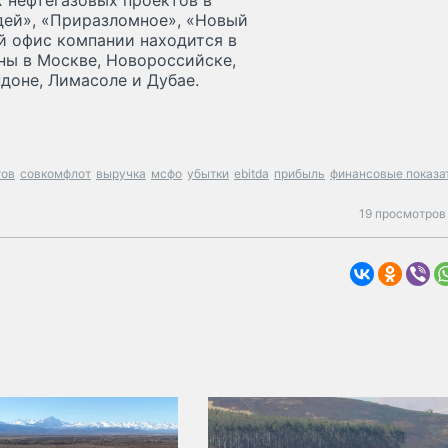
 нефтегазовых проектов в
ндей», «Приразломное», «Новый
ой офис компании находится в
ны в Москве, Новороссийске,
доне, Лимасоле и Дубае.
тов
совкомфлот
выручка
мсфо
убытки
ebitda
прибыль
финансовые показа
19 просмотров