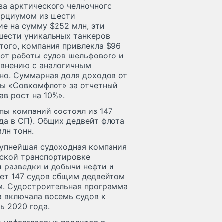
ва арктического челночного
сорциумом из шести
е на сумму $252 млн, эти
 шести уникальных танкеров
того, компания привлекла $96
а от работы судов шельфового и
авнению с аналогичным
нно. Суммарная доля доходов от
пы «Совкомфлот» за отчетный
ав рост на 10%».
ппы компаний состоял из 147
да в СП). Общих дедвейт флота
лн тонн.
рупнейшая судоходная компания
рской транспортировке
 разведки и добычи нефти и
ает 147 судов общим дедвейтом
ом. Судостроительная программа
а включала восемь судов к
ь 2020 года.