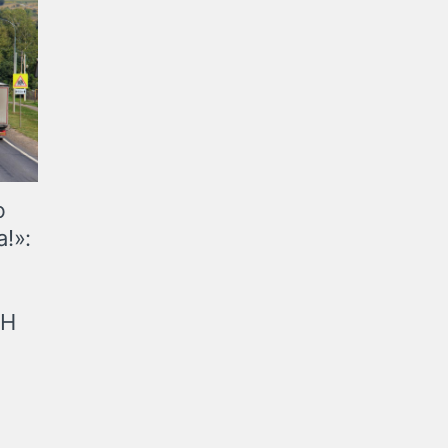
ю
!»:
рН