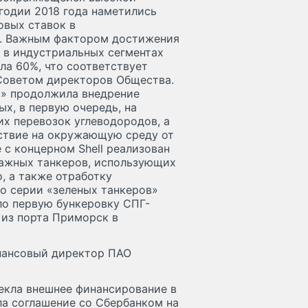
годии 2018 года наметились
овых ставок в
к. Важным фактором достижения
 в индустриальных сегментах
ла 60%, что соответствует
Советом директоров Общества.
т» продолжила внедрение
х, в первую очередь, на
х перевозок углеводородов, а
ствие на окружающую среду от
 с концерном Shell реализован
нажных танкеров, использующих
, а также отработку
о серии «зеленых танкеров»
ло первую бункеровку СПГ-
из порта Приморск в
инансовый директор ПАО
екла внешнее финансирование в
ла соглашение со Сбербанком на