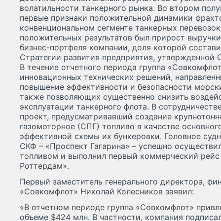
волатильности танкерного рынка. Во втором полу
первые признаки положительной динамики фрахт
конвенциональном сегменте танкерных перевозо
положительных результатов был прирост выручки
бизнес-портфеля компании, доля которой состави
Стратегии развития предприятия, утвержденной 
В течение отчетного периода группа «Совкомфло
инновационных технических решений, направленны
повышение эффективности и безопасности морски
также позволяющих существенно снизить воздей
эксплуатации танкерного флота. В сотрудничестве
проект, предусматривавший создание крупнотон
газомоторное (СПГ) топливо в качестве основного
эффективной схемы их бункеровки. Головное судн
СКФ – «Проспект Гагарина» – успешно осуществи
топливом и выполнил первый коммерческий рейс 
Роттердам».
Первый заместитель генерального директора, ф
«Совкомфлот» Николай Колесников заявил:
«В отчетном периоде группа «Совкомфлот» привл
объеме $424 млн. В частности, компания подписа