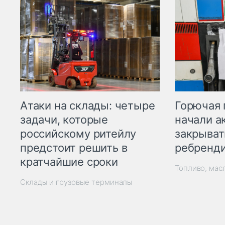
Горючая 
Атаки на склады: четыре
начали а
задачи, которые
закрыват
российскому ритейлу
ребренд
предстоит решить в
кратчайшие сроки
Топливо, мас
Склады и грузовые терминалы