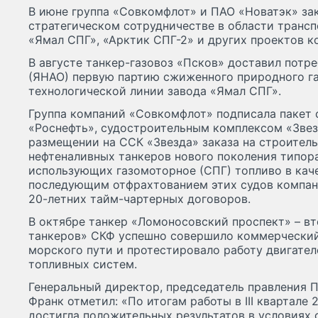
В июне группа «Совкомфлот» и ПАО «Новатэк» за
стратегическом сотрудничестве в области трансп
«Ямал СПГ», «Арктик СПГ-2» и других проектов к
В августе танкер-газовоз «Псков» доставил потр
(ЯНАО) первую партию сжиженного природного га
технологической линии завода «Ямал СПГ».
Группа компаний «Совкомфлот» подписала пакет 
«Роснефть», судостроительным комплексом «Звез
размещении на ССК «Звезда» заказа на строител
нефтеналивных танкеров нового поколения типор
использующих газомоторное (СПГ) топливо в каче
последующим отфрахтованием этих судов компан
20-летних тайм-чартерных договоров.
В октябре танкер «Ломоносовский проспект» – вт
танкеров» СКФ успешно совершило коммерческий
морского пути и протестировало работу двигате
топливных систем.
Генеральный директор, председатель правления 
Франк отметил: «По итогам работы в III квартале
достигла положительных результатов в условиях