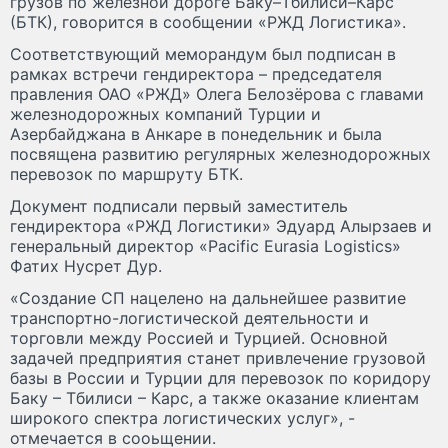
грузов по железной дороге Баку–Тбилиси–Карс
(БТК), говорится в сообщении «РЖД Логистика».
Соответствующий меморандум был подписан в
рамках встречи гендиректора – председателя
правления ОАО «РЖД» Олега Белозёрова с главами
железнодорожных компаний Турции и
Азербайджана в Анкаре в понедельник и была
посвящена развитию регулярных железнодорожных
перевозок по маршруту БТК.
Документ подписали первый заместитель
гендиректора «РЖД Логистики» Эдуард Алырзаев и
генеральный директор «Pacific Eurasia Logistics»
Фатих Нусрет Дур.
«Создание СП нацелено на дальнейшее развитие
транспортно-логистической деятельности и
торговли между Россией и Турцией. Основной
задачей предприятия станет привлечение грузовой
базы в России и Турции для перевозок по коридору
Баку – Тбилиси – Карс, а также оказание клиентам
широкого спектра логистических услуг», -
отмечается в сооьщении.