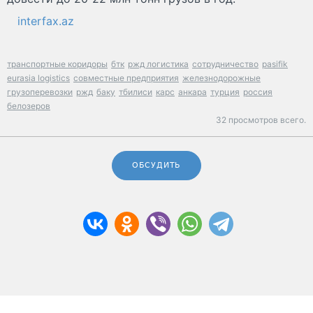
interfax.az
транспортные коридоры
бтк
ржд логистика
сотрудничество
pasifik
eurasia logistics
совместные предприятия
железнодорожные
грузоперевозки
ржд
баку
тбилиси
карс
анкара
турция
россия
белозеров
32 просмотров всего.
ОБСУДИТЬ