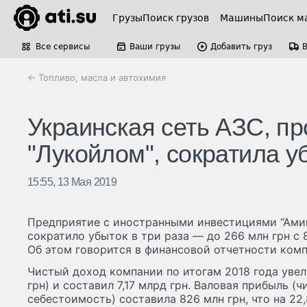
Грузы
Поиск грузов
Машины
Поиск м
Все сервисы
Ваши грузы
Добавить груз
← Топливо, масла и автохимия
Украинская сеть АЗС, п
"Лукойлом", сократила у
15:55, 13 Мая 2019
Предприятие с иностранными инвестициями “Амик
сократило убыток в три раза — до 266 млн грн с 8
Об этом говорится в финансовой отчетности компа
Чистый доход компании по итогам 2018 года увели
грн) и составил 7,17 млрд грн. Валовая прибыль (
себестоимость) составила 826 млн грн, что на 22