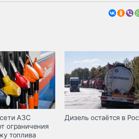
сети АЗС
Дизель остаётся в Ро
т ограничения
жу топлива