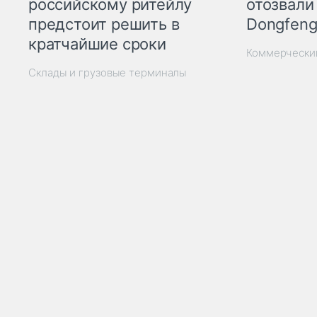
отозвали
российскому ритейлу
Dongfeng
предстоит решить в
кратчайшие сроки
Коммерчески
Склады и грузовые терминалы