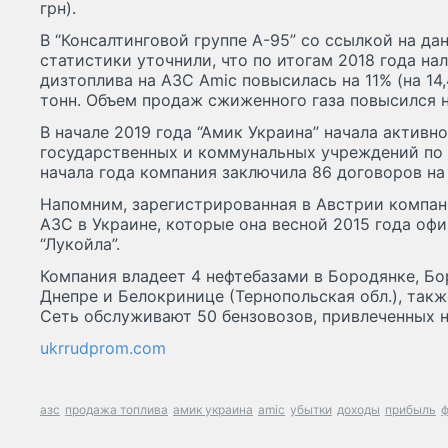
грн).
В “Консалтинговой группе А-95” со ссылкой на д
статистики уточнили, что по итогам 2018 года на
дизтоплива на АЗС Amic повысилась на 11% (на 14,4
тонн. Объем продаж сжиженного газа повысился на 
В начале 2019 года “Амик Украина” начала активн
государственных и коммунальных учреждений по 
начала года компания заключила 86 договоров на 
Напомним, зарегистрированная в Австрии компан
АЗС в Украине, которые она весной 2015 года оф
“Лукойла”.
Компания владеет 4 нефтебазами в Бородянке, Бор
Днепре и Белокринице (Тернопольская обл.), такж
Сеть обслуживают 50 бензовозов, привлеченных н
ukrrudprom.com
азс
продажа топлива
амик украина
amic
убытки
доходы
прибыль
ф