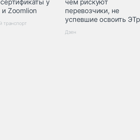
 сертификаты у
чем рискуют
 и Zoomlion
перевозчики, не
успевшие освоить ЭТ
й транспорт
Дзен