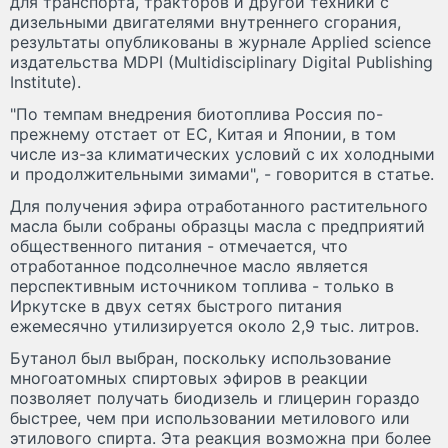
для транспорта, тракторов и другой техники с
дизельными двигателями внутреннего сгорания,
результаты опубликованы в журнале Applied science
издательства MDPI (Multidisciplinary Digital Publishing
Institute).
"По темпам внедрения биотоплива Россия по-
прежнему отстает от ЕС, Китая и Японии, в том
числе из-за климатических условий с их холодными
и продолжительными зимами", - говорится в статье.
Для получения эфира отработанного растительного
масла были собраны образцы масла с предприятий
общественного питания - отмечается, что
отработанное подсолнечное масло является
перспективным источником топлива - только в
Иркутске в двух сетях быстрого питания
ежемесячно утилизируется около 2,9 тыс. литров.
Бутанол был выбран, поскольку использование
многоатомных спиртовых эфиров в реакции
позволяет получать биодизель и глицерин гораздо
быстрее, чем при использовании метилового или
этилового спирта. Эта реакция возможна при более