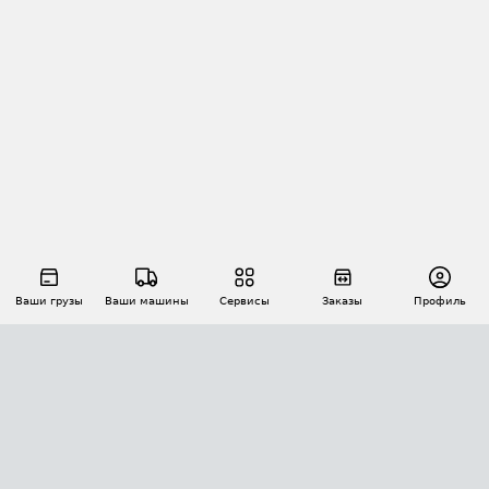
Ваши грузы
Ваши машины
Сервисы
Заказы
Профиль
АВТОМАТИЗАЦИЯ ПЕРЕВОЗОК
Площадки
Заказы
Торги
Тендеры
АТИ-Доки
GPS-мониторинг
АТИ Мессенджер
Цепочки грузов